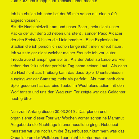
zum kurz und knapp zum Tabellenführer machte .
Ich bin ehrlich ich habe bei der 85 min schon mit einem 0:0
abgeschlossen .
Bis die Nachspielzeit kam und unser Paco , nein nicht unser
Packo der auf der Süd neben uns steht , sonder Paco Alcácer
der den Freistoß hinter die Linie brachte . Eine Explosion im
Stadion die ich persönlich schon lange nicht mehr erlebt habe .
Ich wusste gar nicht welcher meiner Freunde ich vor lauter
Freude zuerst anspringen sollte . Als der Jubel zu Ende war viel
schon das 2:0 und der perfekte Tag nahm seinen Lauf . Als dann
die Nachricht aus Freiburg kam das dass Spiel Unentschieden
ausging war der Samstag mehr als perfekt . Als man nach dem
Spiel gesehen hat das eine Taube im Westfalenstadion mit den
Wolf tanzte und uns den Weg zum Tor zeigte war das Gelächter
noch größer
Nun zum Anfang diesen 30.03.2019 . Das planen und
organisieren dieser Tour war Wochen vorher schon ne Mammut
Aufgabe da die Nachfrage in unermessliche ging . Nebenbei
mussten wir uns noch um die Bayernbustour kümmern was das
Organisieren der Wolfsburg Tour nicht leichter machte .