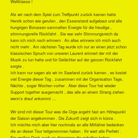
Weltklasse !
Als wir nach dem Spiel zum Treffpunkt zurück kamen hatte
Henrik schon wie gerufen , den Essenstand aufgebaut und alle
hungrigen Borussen sammelten Energie für die freudige ,
stimmungsreife Rückfahrt . Sie war sehr Stimmungsreich da
kann ich mich noch erinnern . An alles erinnere ich mich auch
nicht mehr . Am nächsten Tag wurde ich nur an einen jetzt schon
klassischen Spruch von unseren Laurent erinnert der mit der
Musik zu tun hatte und für Gelächter auf der ganzen Rückfahrt
sorgte .
Ich kann nur sagen als wir im Saarland zurück kamen , es kostet
viel Energie dieser Tag , zusammen mit der Organisation Tage,
Nächte , sogar Wochen vorher . Aber diese Tour hat wieder
Support together ausgemacht , das alle an einem Strang ziehen
wenn’s drauf ankommt …
Wir sind mit dieser Tour was die Orga angeht fast am Höhepunkt
der Saison angekommen . Die Zukunft zeigt sich in kürze .
Ich möchte mich aber hier nochmals an alle Mitfahrer bedanken
die an dieser Tour teilgenommen haben . Ihr wart alle Perfekt .
Ein großen Dank auch an diejenigen die geholfen haben .