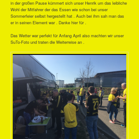
in der großen Pause kümmert sich unser Henrik um das leibliche
Wohl der Mitfahrer der das Essen wie schon bei unser
Sommerfeier selbst hergestellt hat . Auch bei ihm sah man das
er in seinen Element war . Danke hier für .
Das Wetter war perfekt für Anfang April also machten wir unser
SuTo-Foto und traten die Weiterreise an .