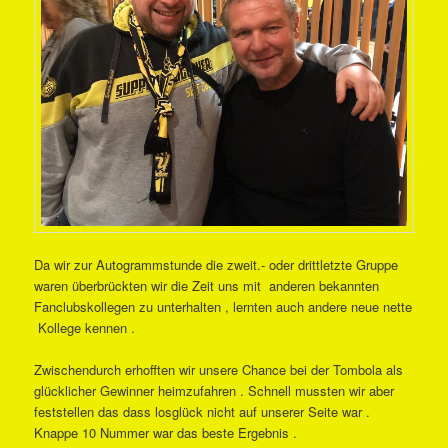
Da wir zur Autogrammstunde die zweit.- oder drittletzte Gruppe
waren überbrückten wir die Zeit uns mit anderen bekannten
Fanclubskollegen zu unterhalten , lernten auch andere neue nette
Kollege kennen .
Zwischendurch erhofften wir unsere Chance bei der Tombola als
glücklicher Gewinner heimzufahren . Schnell mussten wir aber
feststellen das dass losglück nicht auf unserer Seite war .
Knappe 10 Nummer war das beste Ergebnis .