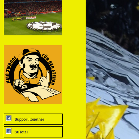
Support together
SuTotal