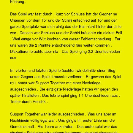
Führung .
Das Spiel war fast durch , kurz vor Schluss hat der Gegner ne
Chancen vor dem Tor und der Schiri entschied auf Tor und der
ganze Sportplatz war sich einig das der Ball nicht hinter der Linie
war . Danach war Schluss und der Schiri bräuchte ein dickes Fell
. Weil einige vor Wut kochten von dieser Fehlentscheidung . Für
uns waren die 2 Punkte entscheidend fürs weiter kommen .
Diskutieren brachte aber nix . Das Spiel ging 2:2 Unentschieden
aus .
Im vierten und letzten Spiel bräuchten wir definitiv einen Sieg
unser Gegner aus Spiel 1musste verlieren . Er gewann das Spiel
6;0. somit war Support Together mit einer Niederlage
ausgeschieden . Die einzigste Niederlage hätten wir gegen den
später Finalisten . Das letzte spiel ging 1:1 Unentschieden aus .
Treffer durch Hendrik .
Support Together war leider ausgeschieden . Was uns aber im
Nachhinein völlig egal war . Uns ging’s im erster Linie um die
Gemeinschaft . Als Team anzutreten . Das erste spiel war das
einzigste Spiel was wir verloren hattenweil wir nicht eingespielt