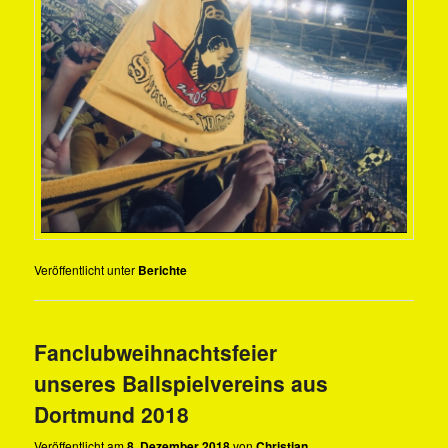
Veröffentlicht unter
Berichte
Fanclubweihnachtsfeier
unseres Ballspielvereins aus
Dortmund 2018
Veröffentlicht am
8. Dezember 2018
von
Christian