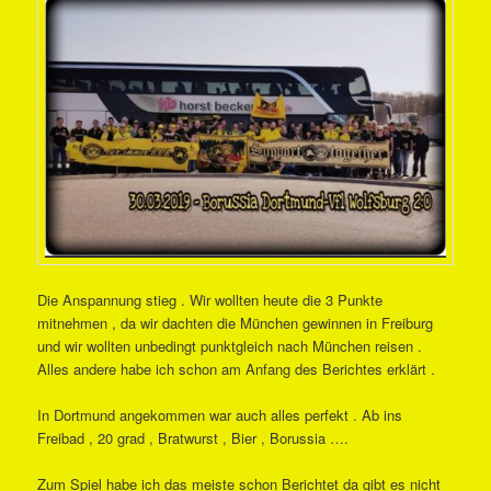
Die Anspannung stieg . Wir wollten heute die 3 Punkte
mitnehmen , da wir dachten die München gewinnen in Freiburg
und wir wollten unbedingt punktgleich nach München reisen .
Alles andere habe ich schon am Anfang des Berichtes erklärt .
In Dortmund angekommen war auch alles perfekt . Ab ins
Freibad , 20 grad , Bratwurst , Bier , Borussia ….
Zum Spiel habe ich das meiste schon Berichtet da gibt es nicht