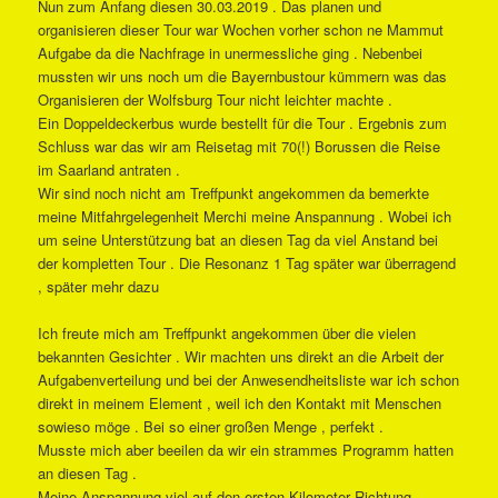
Nun zum Anfang diesen 30.03.2019 . Das planen und
organisieren dieser Tour war Wochen vorher schon ne Mammut
Aufgabe da die Nachfrage in unermessliche ging . Nebenbei
mussten wir uns noch um die Bayernbustour kümmern was das
Organisieren der Wolfsburg Tour nicht leichter machte .
Ein Doppeldeckerbus wurde bestellt für die Tour . Ergebnis zum
Schluss war das wir am Reisetag mit 70(!) Borussen die Reise
im Saarland antraten .
Wir sind noch nicht am Treffpunkt angekommen da bemerkte
meine Mitfahrgelegenheit Merchi meine Anspannung . Wobei ich
um seine Unterstützung bat an diesen Tag da viel Anstand bei
der kompletten Tour . Die Resonanz 1 Tag später war überragend
, später mehr dazu
Ich freute mich am Treffpunkt angekommen über die vielen
bekannten Gesichter . Wir machten uns direkt an die Arbeit der
Aufgabenverteilung und bei der Anwesendheitsliste war ich schon
direkt in meinem Element , weil ich den Kontakt mit Menschen
sowieso möge . Bei so einer großen Menge , perfekt .
Musste mich aber beeilen da wir ein strammes Programm hatten
an diesen Tag .
Meine Anspannung viel auf den ersten Kilometer Richtung