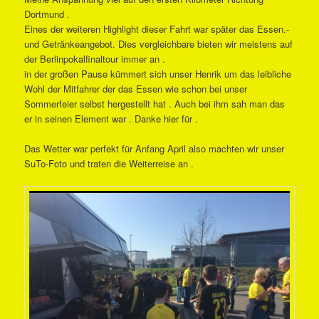
Dortmund .
Eines der weiteren Highlight dieser Fahrt war später das Essen.-
und Getränkeangebot. Dies vergleichbare bieten wir meistens auf
der Berlinpokalfinaltour immer an .
in der großen Pause kümmert sich unser Henrik um das leibliche
Wohl der Mitfahrer der das Essen wie schon bei unser
Sommerfeier selbst hergestellt hat . Auch bei ihm sah man das
er in seinen Element war . Danke hier für .
Das Wetter war perfekt für Anfang April also machten wir unser
SuTo-Foto und traten die Weiterreise an .